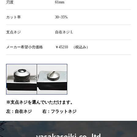
刃渡
61mm
カット率
30~35%
支点ネジ
自在ネジ L
メーカー希望小売価格
￥45210 （税込み）
※支点ネジを選んでいただけます。
左：自在ネジ 右：フラットネジ
yasakaseiki.co.,ltd