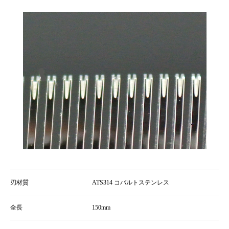
刃材質
ATS314 コバルトステンレス
全長
150mm